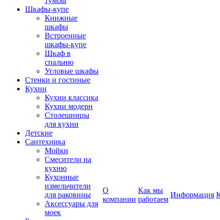
тумбы
Шкафы-купе
Книжные
шкафы
Встроенные
шкафы-купе
Шкаф в
спальню
Угловые шкафы
Стенки и гостиные
Кухни
Кухни классика
Кухни модерн
Столешницы
для кухни
Детские
Сантехника
Мойки
Смесители на
кухню
Кухонные
измельчители
О
Как мы
для раковины
Информация
компании
работаем
Аксессуары для
моек