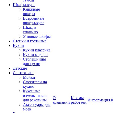
тумбы
Шкафы-купе
Книжные
шкафы
Встроенные
шкафы-купе
Шкаф в
спальню
Угловые шкафы
Стенки и гостиные
Кухни
Кухни классика
Кухни модерн
Столешницы
для кухни
Детские
Сантехника
Мойки
Смесители на
кухню
Кухонные
измельчители
О
Как мы
для раковины
Информация
компании
работаем
Аксессуары для
моек