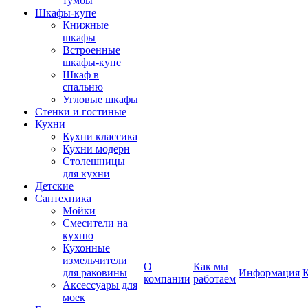
тумбы
Шкафы-купе
Книжные
шкафы
Встроенные
шкафы-купе
Шкаф в
спальню
Угловые шкафы
Стенки и гостиные
Кухни
Кухни классика
Кухни модерн
Столешницы
для кухни
Детские
Сантехника
Мойки
Смесители на
кухню
Кухонные
измельчители
О
Как мы
для раковины
Информация
компании
работаем
Аксессуары для
моек