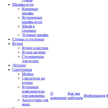
тумбы
Шкафы-купе
Книжные
шкафы
Встроенные
шкафы-купе
Шкаф в
спальню
Угловые шкафы
Стенки и гостиные
Кухни
Кухни классика
Кухни модерн
Столешницы
для кухни
Детские
Сантехника
Мойки
Смесители на
кухню
Кухонные
измельчители
О
Как мы
для раковины
Информация
компании
работаем
Аксессуары для
моек