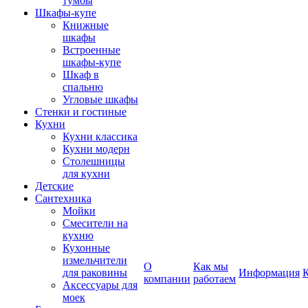
тумбы
Шкафы-купе
Книжные
шкафы
Встроенные
шкафы-купе
Шкаф в
спальню
Угловые шкафы
Стенки и гостиные
Кухни
Кухни классика
Кухни модерн
Столешницы
для кухни
Детские
Сантехника
Мойки
Смесители на
кухню
Кухонные
измельчители
О
Как мы
для раковины
Информация
компании
работаем
Аксессуары для
моек