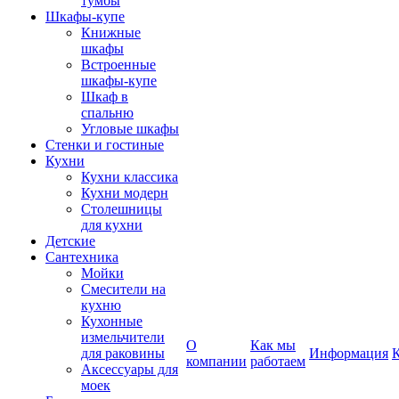
тумбы
Шкафы-купе
Книжные
шкафы
Встроенные
шкафы-купе
Шкаф в
спальню
Угловые шкафы
Стенки и гостиные
Кухни
Кухни классика
Кухни модерн
Столешницы
для кухни
Детские
Сантехника
Мойки
Смесители на
кухню
Кухонные
измельчители
О
Как мы
для раковины
Информация
компании
работаем
Аксессуары для
моек