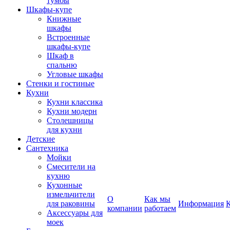
тумбы
Шкафы-купе
Книжные
шкафы
Встроенные
шкафы-купе
Шкаф в
спальню
Угловые шкафы
Стенки и гостиные
Кухни
Кухни классика
Кухни модерн
Столешницы
для кухни
Детские
Сантехника
Мойки
Смесители на
кухню
Кухонные
измельчители
О
Как мы
для раковины
Информация
компании
работаем
Аксессуары для
моек