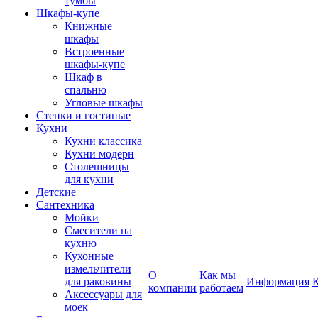
тумбы
Шкафы-купе
Книжные
шкафы
Встроенные
шкафы-купе
Шкаф в
спальню
Угловые шкафы
Стенки и гостиные
Кухни
Кухни классика
Кухни модерн
Столешницы
для кухни
Детские
Сантехника
Мойки
Смесители на
кухню
Кухонные
измельчители
О
Как мы
для раковины
Информация
компании
работаем
Аксессуары для
моек