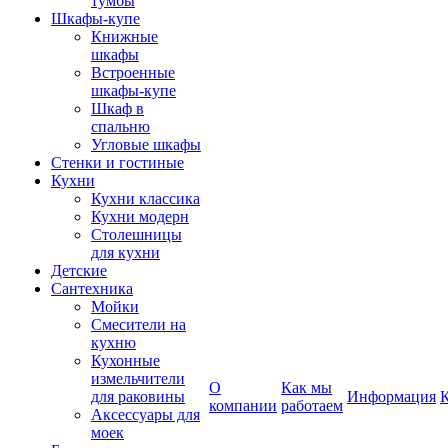
тумбы
Шкафы-купе
Книжные
шкафы
Встроенные
шкафы-купе
Шкаф в
спальню
Угловые шкафы
Стенки и гостиные
Кухни
Кухни классика
Кухни модерн
Столешницы
для кухни
Детские
Сантехника
Мойки
Смесители на
кухню
Кухонные
измельчители
О
Как мы
для раковины
Информация
компании
работаем
Аксессуары для
моек